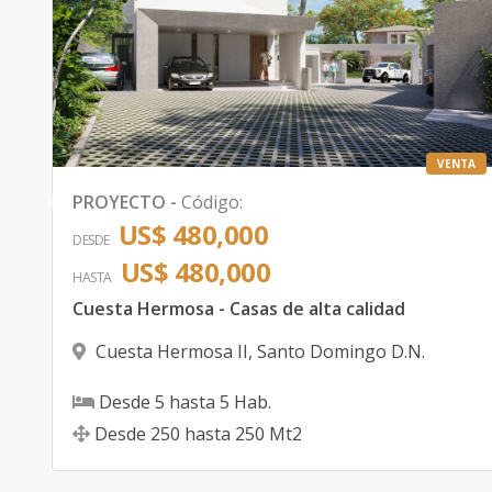
TA
VENTA
PROYECTO
-
Código
:
US$ 480,000
DESDE
US$ 480,000
a
HASTA
Cuesta Hermosa - Casas de alta calidad
Cuesta Hermosa II
,
Santo Domingo D.N.
Desde
5
hasta
5
Hab.
Desde
250
hasta
250
Mt2