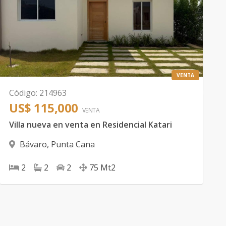
VENTA
Código
:
214963
US$ 115,000
VENTA
Villa nueva en venta en Residencial Katari
Bávaro
,
Punta Cana
2
2
2
75
Mt2