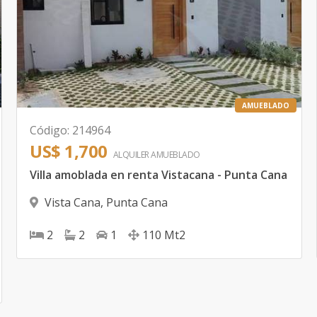
AMUEBLADO
Código
:
214964
US$ 1,700
ALQUILER
AMUEBLADO
Villa amoblada en renta Vistacana - Punta Cana
Vista Cana
,
Punta Cana
2
2
1
110
Mt2