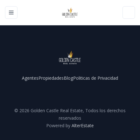
Toggle navigation menu
Toggl
Agentes
Propiedades
Blog
Politicas de Privacidad
Facebook
Instagram
YouTube
©
2026
Golden Castle Real Estate
,
Todos los derechos
reservados
Powered by
AlterEstate