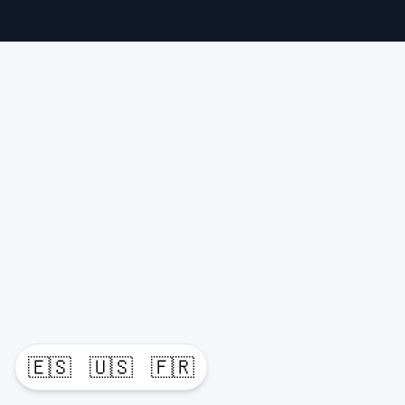
🇪🇸
🇺🇸
🇫🇷