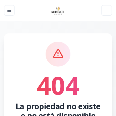
Toggle navigation menu
Toggl
404
La propiedad no existe
o no está disponible