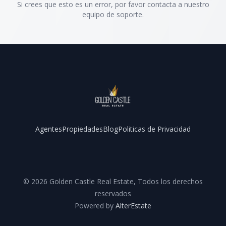
Si crees que esto es un error, por favor contacta a nuestro
equipo de soporte.
Agentes
Propiedades
Blog
Politicas de Privacidad
Facebook
Instagram
YouTube
©
2026
Golden Castle Real Estate
,
Todos los derechos
reservados
Powered by
AlterEstate