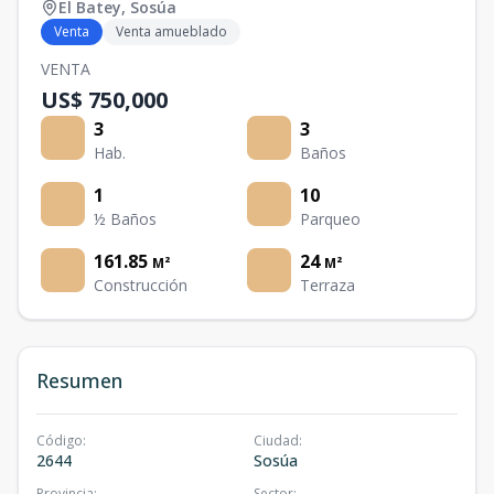
El Batey
,
Sosúa
Venta
Venta amueblado
VENTA
US$ 750,000
3
3
Hab.
Baños
1
10
½ Baños
Parqueo
161.85
24
M²
M²
Construcción
Terraza
Resumen
Código
:
Ciudad
:
2644
Sosúa
Provincia
:
Sector
: