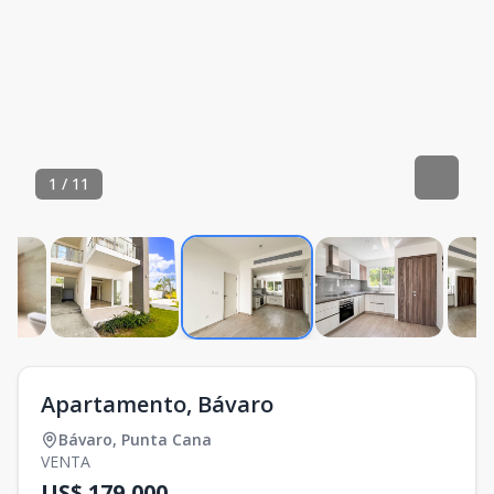
1
/
11
Apartamento, Bávaro
Bávaro
,
Punta Cana
VENTA
US$ 179,000