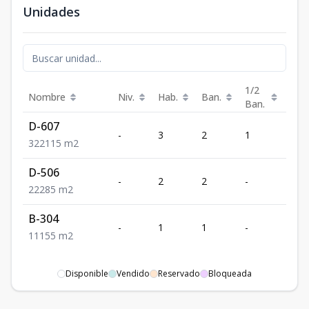
Unidades
1/2
Nombre
Niv.
Hab.
Ban.
Est.
Ban.
D-607
-
3
2
1
2
3
2
2
115
m2
D-506
-
2
2
-
2
2
2
2
85
m2
B-304
-
1
1
-
1
1
1
1
55
m2
Disponible
Vendido
Reservado
Bloqueada