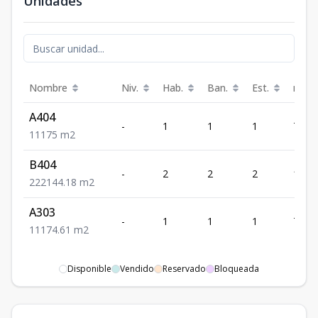
Unidades
Nombre
Niv.
Hab.
Ban.
Est.
m²
A404
-
1
1
1
75
1
1
1
75
m2
B404
-
2
2
2
144.
2
2
2
144.18
m2
A303
-
1
1
1
74.61
1
1
1
74.61
m2
Disponible
Vendido
Reservado
Bloqueada