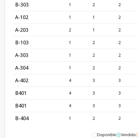
B-303
1
2
2
A-102
1
1
2
A-203
2
1
2
B-103
1
2
2
A-303
1
2
2
A-304
1
2
2
A-402
4
3
3
B401
4
3
3
B401
4
3
3
B-404
1
2
2
Disponible
Vendido