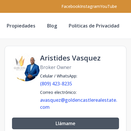
Facebook
Instagram
YouTube
Propiedades
Blog
Politicas de Privacidad
Aristides Vasquez
Broker Owner
Celular / WhatsApp
:
(809) 423-8235
Correo electrónico
:
avasquez@goldencastlerealestate.
com
Llámame