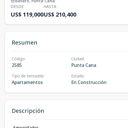
Bávaro
,
Punta Cana
DESDE
HASTA
US$ 119,000
US$ 210,400
Resumen
Código
:
Ciudad
:
2585
Punta Cana
Tipo de inmueble
:
Estado
:
Apartamentos
En Construcción
Descripción
Amenidades