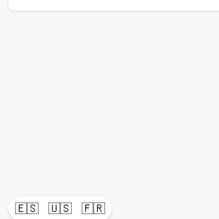
🇪🇸
🇺🇸
🇫🇷