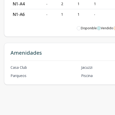
N1-A4
-
2
1
1
N1-A6
-
1
1
-
Disponible
Vendido
Amenidades
Casa Club
Jacuzzi
Parqueos
Piscina