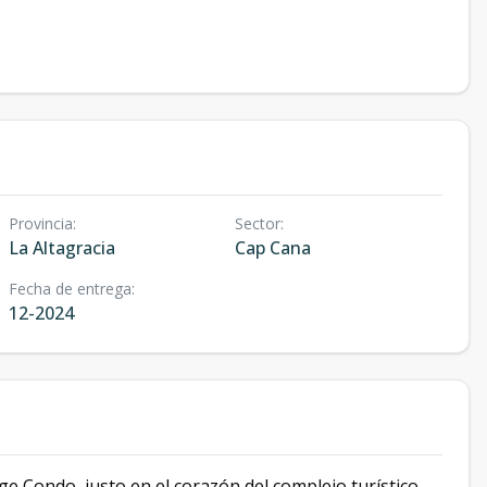
Provincia
:
Sector
:
La Altagracia
Cap Cana
Fecha de entrega
:
12-2024
ge Condo, justo en el corazón del complejo turístico