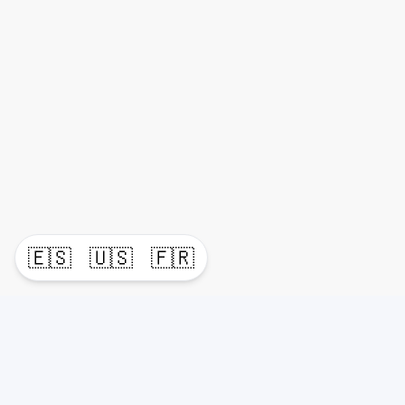
🇪🇸
🇺🇸
🇫🇷