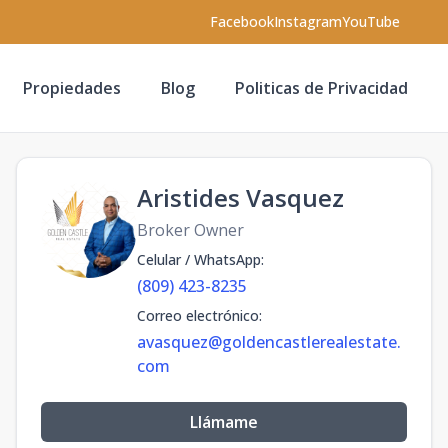
Facebook
Instagram
YouTube
Propiedades
Blog
Politicas de Privacidad
Aristides Vasquez
Broker Owner
Celular / WhatsApp
:
(809) 423-8235
Correo electrónico
:
avasquez@goldencastlerealestate.
com
Llámame