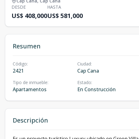
Cap Cana
,
Cap Cana
DESDE
HASTA
US$ 408,000
US$ 581,000
Resumen
Código
:
Ciudad
:
2421
Cap Cana
Tipo de inmueble
:
Estado
:
Apartamentos
En Construcción
Descripción
Es un proyecto turístico Luxury ubicado en Green Villa