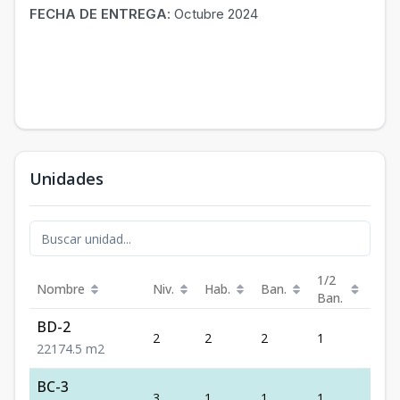
FECHA DE ENTREGA
: Octubre 2024
Unidades
1/2
Nombre
Niv.
Hab.
Ban.
Est.
Ban.
BD-2
2
2
2
1
1
2
2
1
74.5
m2
BC-3
3
1
1
1
1