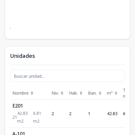
.
Unidades
Terra
Nombre
Niv.
Hab.
Ban.
m²
m²
E201
42.83
6.81
2
2
1
42.83
6.81
2
1
m2
m2
A-101