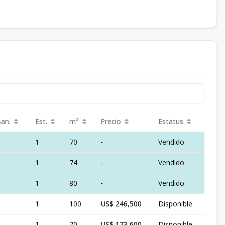
Ban.
Est.
m²
Precio
Estatus
1
70
-
Vendido
1
74
-
Vendido
1
80
-
Vendido
1
100
US$ 246,500
Disponible
1
70
US$ 173,600
Disponible