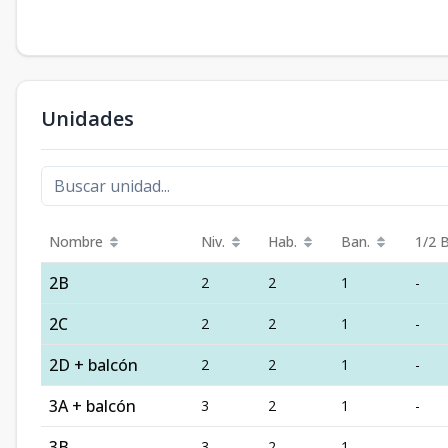
Unidades
Nombre
Niv.
Hab.
Ban.
1/2 
2B
2
2
1
-
2C
2
2
1
-
2D + balcón
2
2
1
-
3A + balcón
3
2
1
-
3B
3
2
1
-