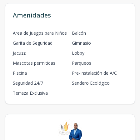
1
1
1
30
m2
8
m2
Amenidades
Tipo C - Doble
altura
4
1
1
1
59
Area de Juegos para Niños
Balcón
1
1
1
59
m2
13
m2
Garita de Seguridad
Gimnasio
Tipo D - Swim
Jacuzzi
Lobby
Up
1
2
2
1
80
Mascotas permitidas
Parqueos
2
2
1
80
m2
22
m2
Piscina
Pre-Instalación de A/C
Seguridad 24/7
Sendero Ecológico
Terraza Exclusiva