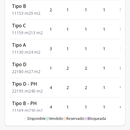
Tipo B
2
1
1
1
53
1
1
1
53
m2
9
m2
Tipo C
1
1
1
1
59
1
1
1
59
m2
13
m2
Tipo A
3
1
1
1
30
1
1
1
30
m2
4
m2
Tipo D
1
2
2
1
80
2
2
1
80
m2
7
m2
Tipo D - PH
4
2
2
1
95
2
2
1
95
m2
40
m2
Tipo B - PH
4
1
1
1
69
1
1
1
69
m2
30
m2
Disponible
Vendido
Reservado
Bloqueada
Tipo A - Doble
altura
4
1
1
1
30