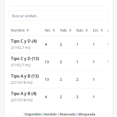
Nombre
Niv.
Hab.
Ban.
Est.
m²
Tipo C y D (4)
4
2
1
1
92.7
2
1
1
92.7
m2
Tipo C y D (13)
13
2
1
1
92.7
2
1
1
92.7
m2
Tipo A y B (13)
13
2
2
1
107.8
2
2
1
107.8
m2
Tipo A y B (4)
4
2
2
1
107.8
2
2
1
107.8
m2
Disponible
Vendido
Reservado
Bloqueada