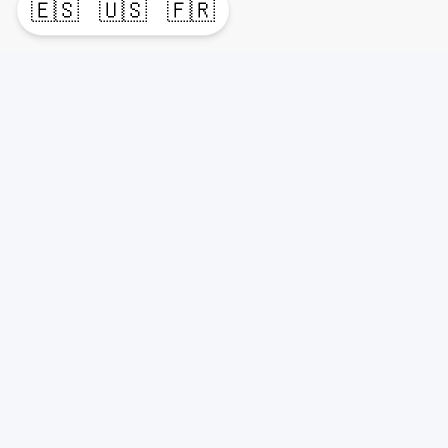
🇪🇸
🇺🇸
🇫🇷