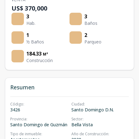
US$ 370,000
3
3
Hab.
Baños
1
2
½ Baños
Parqueo
184.33
M²
Construcción
Resumen
Código
:
Ciudad
:
3426
Santo Domingo D.N.
Provincia
:
Sector
:
Santo Domingo de Guzmán
Bella Vista
Tipo de inmueble
:
Año de Construcción
: