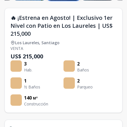
🔥 ​¡Estrena en Agosto! | Exclusivo 1er
Nivel con Patio en Los Laureles | US$
215,000
Los Laureles
,
Santiago
VENTA
US$ 215,000
3
2
Hab.
Baños
1
2
½ Baños
Parqueo
140
M²
Construcción