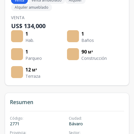
Venta
Venta amueblado
Alquiler
Alquiler amueblado
VENTA
US$ 134,000
1
1
Hab.
Baños
1
90
M²
Parqueo
Construcción
12
M²
Terraza
Resumen
Código
:
Ciudad
:
2771
Bávaro
Provincia
:
Sector
: