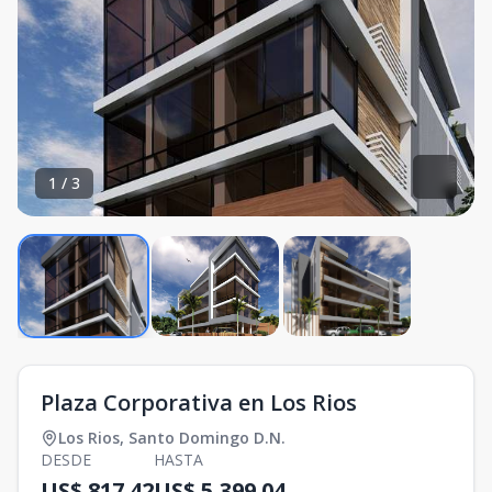
1
/
3
Plaza Corporativa en Los Rios
Los Rios
,
Santo Domingo D.N.
DESDE
HASTA
US$ 817.42
US$ 5,399.04