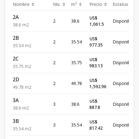
Nombre
Niv.
m²
Precio
Estatus
2A
US$
2
38.6
Disponible
1,061.5
38.6
m2
2B
US$
2
35.54
Disponible
977.35
35.54
m2
2C
US$
2
35.75
Disponible
983.13
35.75
m2
2D
US$
2
49.78
Disponible
1,592.96
49.78
m2
3A
US$
3
38.6
Disponible
887.8
38.6
m2
3B
US$
3
35.54
Disponible
817.42
35.54
m2