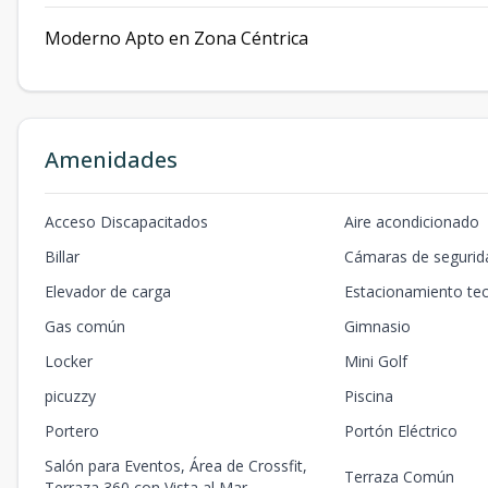
Moderno Apto en Zona Céntrica
Amenidades
Acceso Discapacitados
Aire acondicionado
Billar
Cámaras de segurid
Elevador de carga
Estacionamiento te
Gas común
Gimnasio
Locker
Mini Golf
picuzzy
Piscina
Portero
Portón Eléctrico
Salón para Eventos, Área de Crossfit,
Terraza Común
Terraza 360 con Vista al Mar