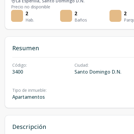
La Esperilla
,
Santo Domingo D.N.
Precio no disponible
2
2
2
Hab.
Baños
Parq
Resumen
Código
:
Ciudad
:
3400
Santo Domingo D.N.
Tipo de inmueble
:
Apartamentos
Descripción