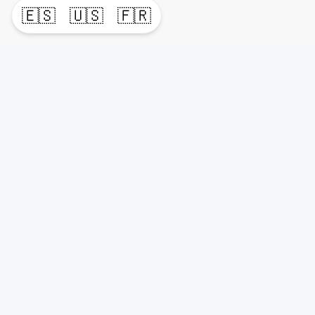
🇪🇸
🇺🇸
🇫🇷