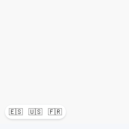
🇪🇸
🇺🇸
🇫🇷