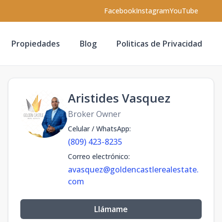
Facebook
Instagram
YouTube
Propiedades
Blog
Politicas de Privacidad
Aristides Vasquez
Broker Owner
Celular / WhatsApp
:
(809) 423-8235
Correo electrónico
:
avasquez@goldencastlerealestate.
com
Llámame