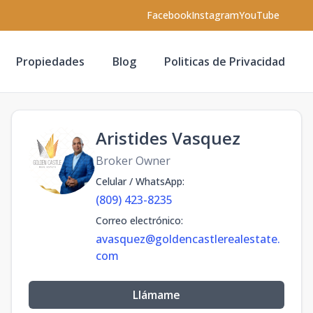
Facebook
Instagram
YouTube
Propiedades
Blog
Politicas de Privacidad
Aristides Vasquez
Broker Owner
Celular / WhatsApp
:
(809) 423-8235
Correo electrónico
:
avasquez@goldencastlerealestate.
com
Llámame