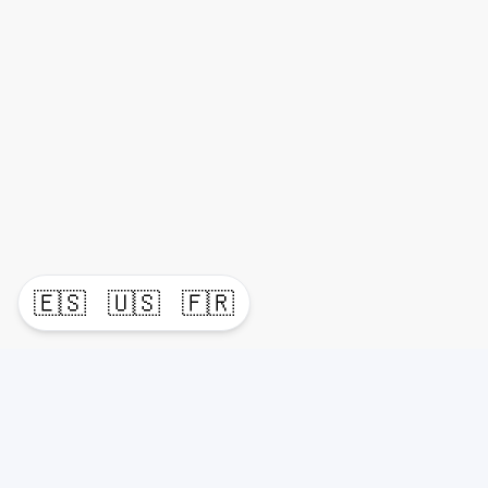
🇪🇸
🇺🇸
🇫🇷