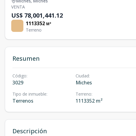
Miches
,
Miches
VENTA
US$ 78,001,441.12
1113352
M²
Terreno
Resumen
Código
:
Ciudad
:
3029
Miches
Tipo de inmueble
:
Terreno
:
Terrenos
1113352 m²
Descripción