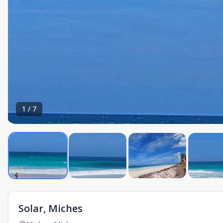
1
/
7
Solar, Miches