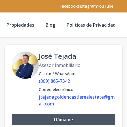
Facebook
Instagram
YouTube
Propiedades
Blog
Politicas de Privacidad
José Tejada
Asesor Inmobiliario
Celular / WhatsApp
:
(809) 865-7342
Correo electrónico
:
jtejadagoldencastlerealestate@gm
ail.com
Llámame