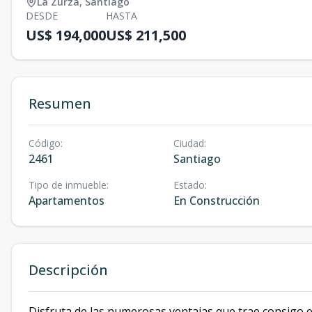
La Zurza
,
Santiago
DESDE
HASTA
US$ 194,000
US$ 211,500
Resumen
Código
:
Ciudad
:
2461
Santiago
Tipo de inmueble
:
Estado
:
Apartamentos
En Construcción
Descripción
Disfruta de las numerosas ventajas que trae consigo e