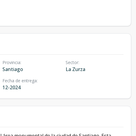
Provincia
:
Sector
:
Santiago
La Zurza
Fecha de entrega
:
12-2024
l área monumental de la ciudad de Santiago. Esta