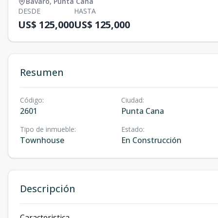
Bávaro
,
Punta Cana
DESDE
HASTA
US$ 125,000
US$ 125,000
Resumen
Código
:
Ciudad
:
2601
Punta Cana
Tipo de inmueble
:
Estado
:
Townhouse
En Construcción
Descripción
Caracteristica