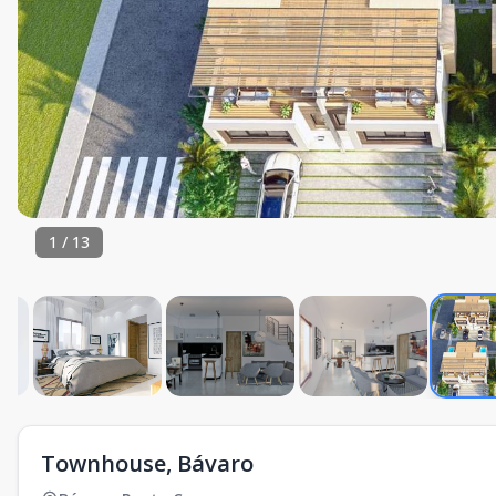
1
/
13
Townhouse, Bávaro