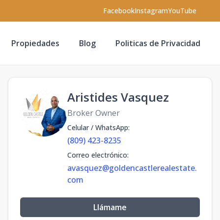
Facebook
Instagram
YouTube
Propiedades
Blog
Politicas de Privacidad
Aristides Vasquez
Broker Owner
Celular / WhatsApp
:
(809) 423-8235
Correo electrónico
:
avasquez@goldencastlerealestate.
com
Llámame