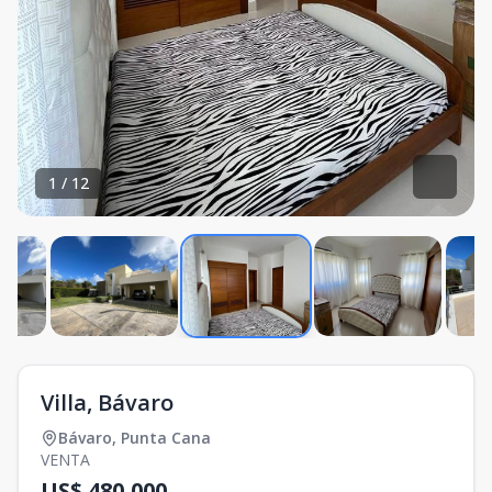
1
/
12
Villa, Bávaro
Bávaro
,
Punta Cana
VENTA
US$ 480,000