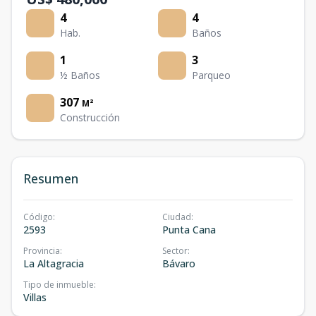
4
4
Hab.
Baños
1
3
½ Baños
Parqueo
307
M²
Construcción
Resumen
Código
:
Ciudad
:
2593
Punta Cana
Provincia
:
Sector
:
La Altagracia
Bávaro
Tipo de inmueble
:
Villas