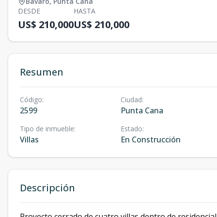
Bávaro
,
Punta Cana
DESDE
HASTA
US$ 210,000
US$ 210,000
Resumen
Código
:
Ciudad
:
2599
Punta Cana
Tipo de inmueble
:
Estado
:
Villas
En Construcción
Descripción
Proyecto cerrado de cuatro villas dentro de residencia