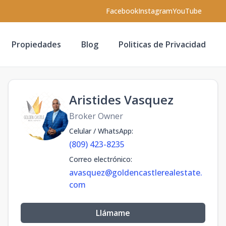
Facebook
Instagram
YouTube
Propiedades
Blog
Politicas de Privacidad
Aristides Vasquez
Broker Owner
Celular / WhatsApp
:
(809) 423-8235
Correo electrónico
:
avasquez@goldencastlerealestate.
com
Llámame