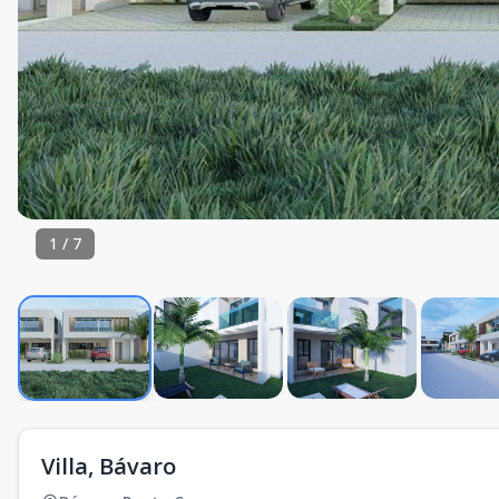
1
/
7
Villa, Bávaro