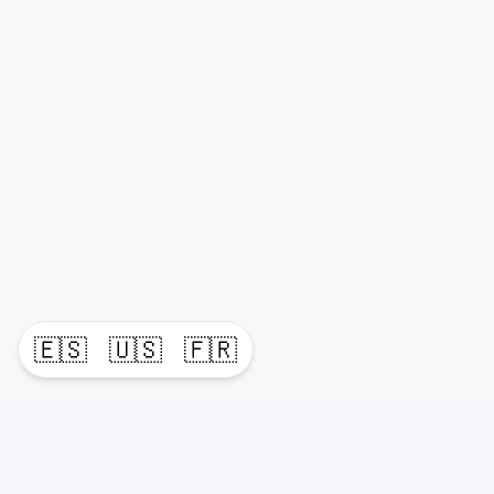
🇪🇸
🇺🇸
🇫🇷