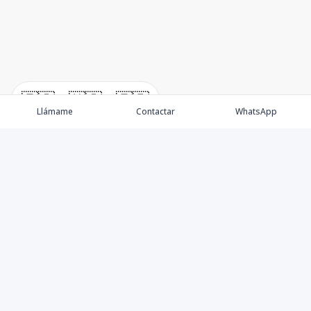
🇪🇸
🇺🇸
🇫🇷
Llámame
Contactar
WhatsApp
Agentes
Propiedades
Blog
Politicas de Privacidad